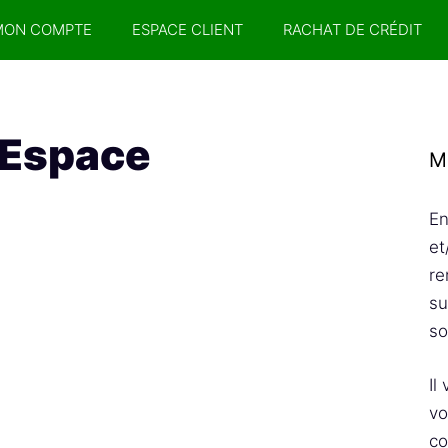
MON COMPTE
ESPACE CLIENT
RACHAT DE CRÉDIT
 Espace
M
En
et
re
su
so
Il
vo
co