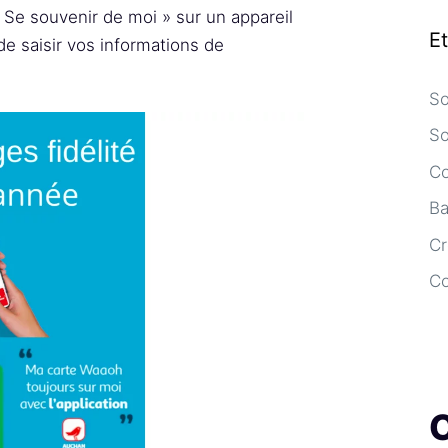
 Se souvenir de moi » sur un appareil
E
de saisir vos informations de
So
So
Co
Ba
Cr
C