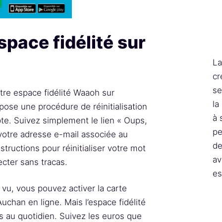
pace fidélité sur
La
cr
se
re espace fidélité Waaoh sur
la
ose une procédure de réinitialisation
à 
pte. Suivez simplement le lien « Oups,
pe
 votre adresse e-mail associée au
de
tructions pour réinitialiser votre mot
av
cter sans tracas.
es
vu, vous pouvez activer la carte
uchan en ligne. Mais l’espace fidélité
 au quotidien. Suivez les euros que