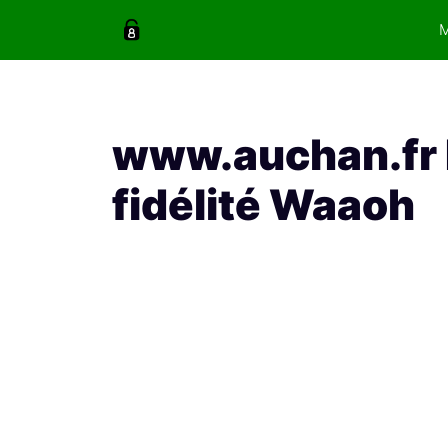
Aller
au
contenu
www.auchan.fr
fidélité Waaoh