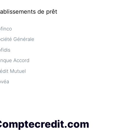
tablissements de prêt
finco
ciété Générale
fidis
nque Accord
édit Mutuel
ovéa
Comptecredit.com