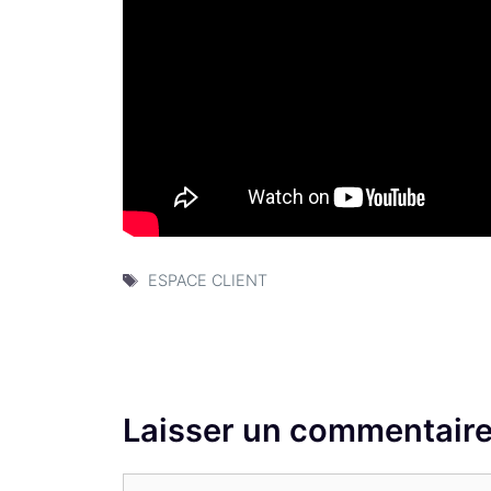
Étiquettes
ESPACE CLIENT
Laisser un commentair
Commentaire