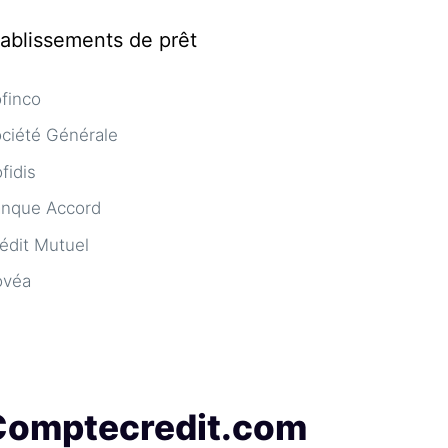
tablissements de prêt
finco
ciété Générale
fidis
nque Accord
édit Mutuel
ovéa
Comptecredit.com