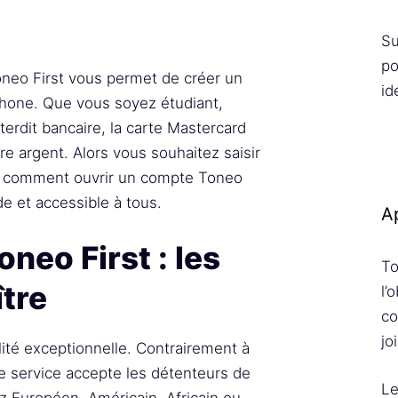
Su
po
neo First vous permet de créer un
id
hone. Que vous soyez étudiant,
nterdit bancaire, la carte Mastercard
re argent. Alors vous souhaitez saisir
te comment ouvrir un compte Toneo
de et accessible à tous.
Ap
neo First : les
To
tre
l’
co
jo
lité exceptionnelle. Contrairement à
e service accepte les détenteurs de
Le
z Européen, Américain, Africain ou