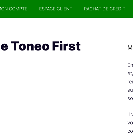
MON COMPTE
ESPACE CLIENT
RACHAT DE CRÉDIT
e Toneo First
M
En
et
re
su
so
Il
vo
co