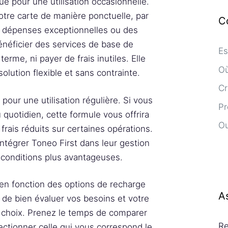
e pour une utilisation occasionnelle.
 votre carte de manière ponctuelle, par
C
s dépenses exceptionnelles ou des
néficier des services de base de
Es
erme, ni payer de frais inutiles. Elle
Où
olution flexible et sans contrainte.
Cr
our une utilisation régulière. Si vous
Pr
 quotidien, cette formule vous offrira
Ou
rais réduits sur certaines opérations.
intégrer Toneo First dans leur gestion
e conditions plus avantageuses.
 en fonction des options de recharge
A
 de bien évaluer vos besoins et votre
re choix. Prenez le temps de comparer
Re
ctionner celle qui vous correspond le