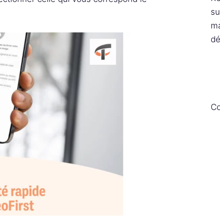
su
ma
dé
Co