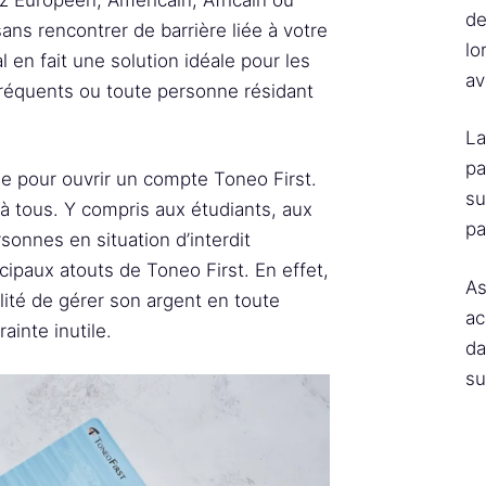
de
ns rencontrer de barrière liée à votre
lo
al en fait une solution idéale pour les
av
fréquents ou toute personne résidant
La
pa
e pour ouvrir un compte Toneo First.
su
 à tous. Y compris aux étudiants, aux
pa
onnes en situation d’interdit
ncipaux atouts de Toneo First. En effet,
As
bilité de gérer son argent en toute
ac
ainte inutile.
da
su