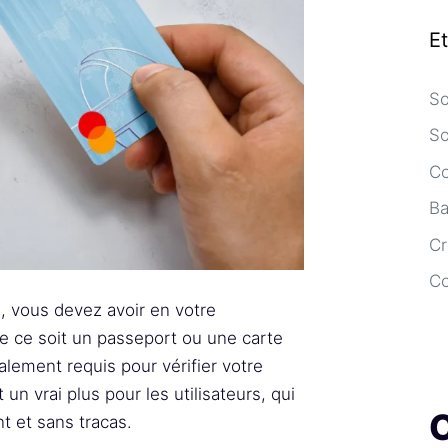
E
So
So
Co
Ba
Cr
C
 vous devez avoir en votre
ue ce soit un passeport ou une carte
galement requis pour vérifier votre
 un vrai plus pour les utilisateurs, qui
t et sans tracas.