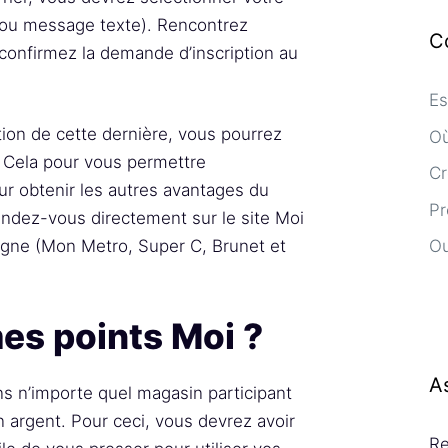
 ou message texte). Rencontrez
C
 confirmez la demande d’inscription au
Es
ption de cette dernière, vous pourrez
Où
s. Cela pour vous permettre
Cr
ur obtenir les autres avantages du
Pr
endez-vous directement sur le site Moi
eigne (Mon Metro, Super C, Brunet et
Ou
es points Moi ?
A
s n’importe quel magasin participant
 argent. Pour ceci, vous devrez avoir
Re