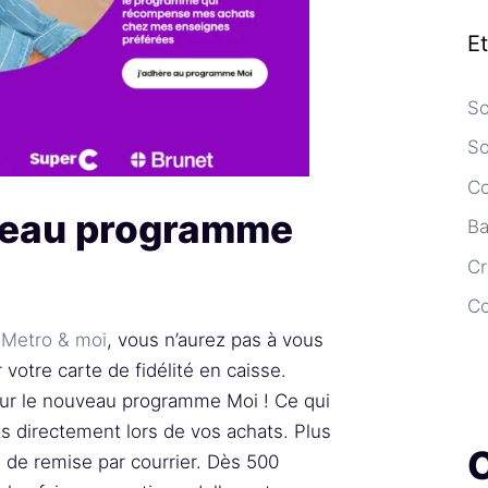
E
So
So
Co
uveau programme
Ba
Cr
C
e
Metro & moi
, vous n’aurez pas à vous
 votre carte de fidélité en caisse.
ur le nouveau programme Moi ! Ce qui
ts directement lors de vos achats. Plus
 de remise par courrier. Dès 500