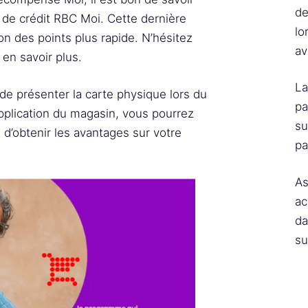
de
te de crédit RBC Moi. Cette dernière
lo
n des points plus rapide. N’hésitez
av
en savoir plus.
La
de présenter la carte physique lors du
pa
application du magasin, vous pourrez
su
 d’obtenir les avantages sur votre
pa
As
ac
da
su