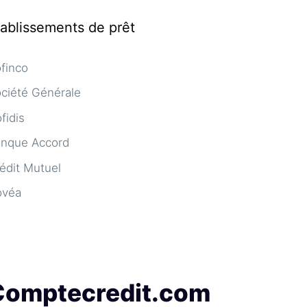
tablissements de prêt
finco
ciété Générale
fidis
nque Accord
édit Mutuel
ovéa
Comptecredit.com