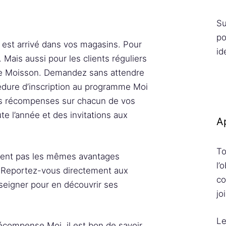
Su
po
 est arrivé dans vos magasins. Pour
id
 Mais aussi pour les clients réguliers
re Moisson. Demandez sans attendre
cédure d’inscription au programme Moi
des récompenses sur chacun de vos
e l’année et des invitations aux
Ap
To
sent pas les mêmes avantages
l’
. Reportez-vous directement aux
co
eigner pour en découvrir ses
jo
Le
écompense Moi, il est bon de savoir