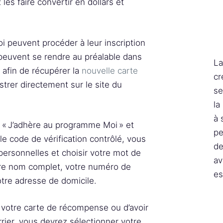
es faire convertir en dollars et
euvent procéder à leur inscription
s peuvent se rendre au préalable dans
La
 afin de récupérer la
nouvelle carte
cr
gistrer directement sur le site du
se
la
à 
n « J’adhère au programme Moi » et
pe
le code de vérification contrôlé, vous
de
personnelles et choisir votre mot de
av
tre nom complet, votre numéro de
es
tre adresse de domicile.
 votre carte de récompense ou d’avoir
rier, vous devrez sélectionner votre