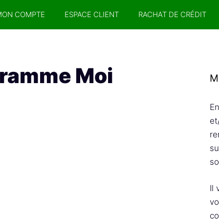
MON COMPTE
ESPACE CLIENT
RACHAT DE CRÉDIT
ogramme Moi
M
En
et
re
su
so
Il
vo
co