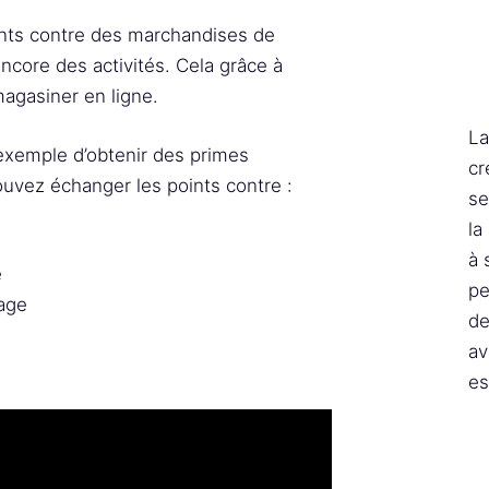
nts contre des marchandises de
core des activités. Cela grâce à
agasiner en ligne.
La
exemple d’obtenir des primes
cr
ouvez échanger les points contre :
se
la
à 
e
pe
yage
de
av
es