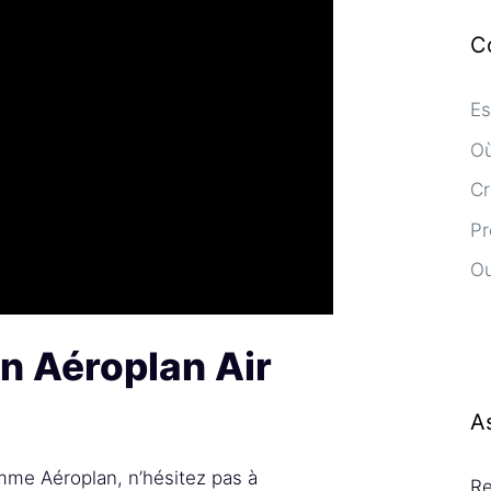
C
Es
Où
Cr
Pr
Ou
en Aéroplan Air
A
mme Aéroplan, n’hésitez pas à
Re