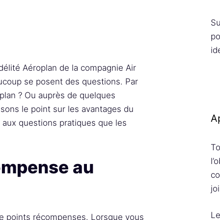
Su
po
id
élité Aéroplan de la compagnie Air
aucoup se posent des questions. Par
oplan ? Ou auprès de quelques
sons le point sur les avantages du
Ap
ux questions pratiques que les
To
l’
ompense au
co
jo
Le
e points récompenses. Lorsque vous