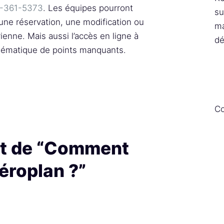
0-361-5373
. Les équipes pourront
su
une réservation, une modification ou
ma
rienne. Mais aussi l’accès en ligne à
dé
lématique de points manquants.
Co
jet de “Comment
Aéroplan ?”