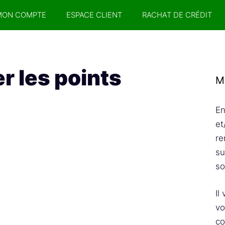
MON COMPTE
ESPACE CLIENT
RACHAT DE CRÉDIT
r les points
M
En
et
re
su
so
Il
vo
co