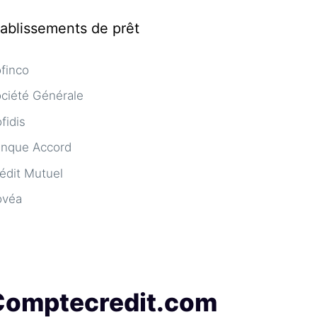
tablissements de prêt
finco
ciété Générale
fidis
nque Accord
édit Mutuel
ovéa
Comptecredit.com