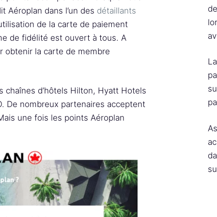
de
it Aéroplan dans l’un des
détaillants
lo
utilisation de la carte de paiement
av
me de fidélité est ouvert à tous. A
ur obtenir la carte de membre
La
pa
su
 chaînes d’hôtels Hilton, Hyatt Hotels
pa
O. De nombreux partenaires acceptent
Mais une fois les points Aéroplan
As
ac
da
su