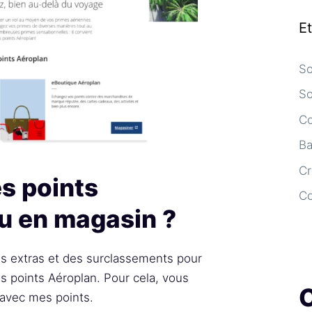
E
So
So
Co
Ba
Cr
s points
C
ou en magasin ?
s extras et des surclassements pour
s points Aéroplan. Pour cela, vous
r avec mes points.