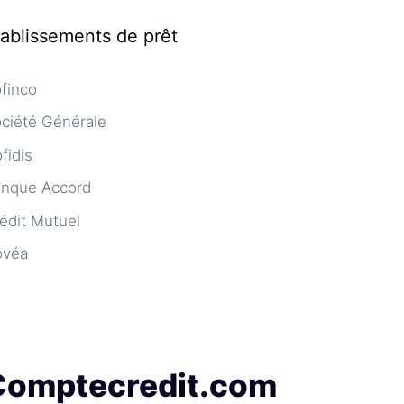
tablissements de prêt
finco
ciété Générale
fidis
nque Accord
édit Mutuel
ovéa
Comptecredit.com