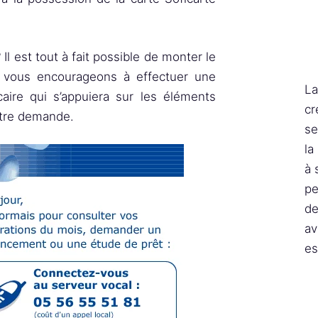
 Il est tout à fait possible de monter le
s vous encourageons à effectuer une
La
aire qui s’appuiera sur les éléments
cr
otre demande.
se
la
à 
pe
de
av
es