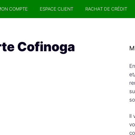
MON COMPTE
ESPACE CLIENT
RACHAT DE CRÉDIT
rte Cofinoga
M
En
et
re
su
so
Il
vo
co