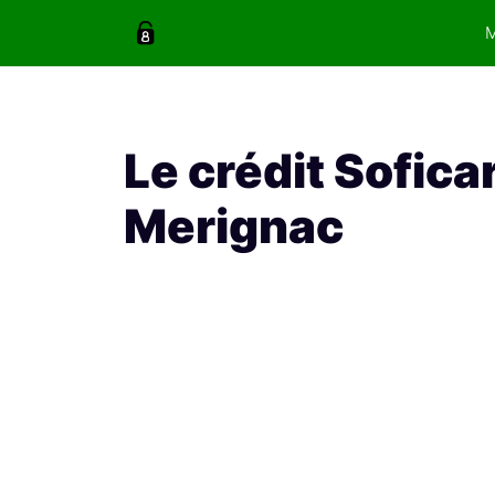
Aller
au
contenu
Le crédit Sofica
Merignac