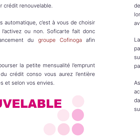
de
r crédit renouvelable.
lo
 automatique, c’est à vous de choisir
av
’activez ou non. Soficarte fait donc
La
inancement du
groupe Cofinoga
afin
pa
su
bourser la petite mensualité l’emprunt
pa
du crédit conso vous aurez l’entière
As
s et selon vos envies.
ac
da
su