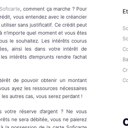
Soficarte
, comment ça marche ? Pour
E
crédit, vous entendez avec le créancier
liser sans justificatif. Ce crédit peut
So
d à n’importe quel moment et vous êtes
So
vous le souhaitez. Les intérêts courus
es, ainsi les dans votre intérêt de
Co
es intérêts d’emprunts rendre l’achat
Ba
Cr
ntérêt de pouvoir obtenir un montant
C
vous ayez les ressources nécessaires
les autres cas, vous serez perdant !
as votre réserve d’argent ? Ne vous
érêts ne sera débitée, vous ne paierez
 à la possession de la carte Soficarte