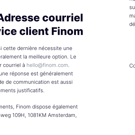
su
 Adresse courriel
ma
dé
ice client Finom
i cette dernière nécessite une
éralement la meilleure option. Le
r courriel à
hello@finom.com
.
Co
 une réponse est généralement
e de communication est aussi
ents justificatifs.
uments, Finom dispose également
venweg 109H, 1081KM Amsterdam,