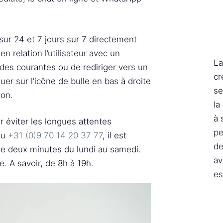
sur 24 et 7 jours sur 7 directement
en relation l’utilisateur avec un
La
es courantes ou de rediriger vers un
cr
quer sur l’icône de bulle en bas à droite
se
ion.
la
à 
 éviter les longues attentes
pe
au
+31 (0)9 70 14 20 37 77
, il est
de
de deux minutes du lundi au samedi.
av
e. A savoir, de 8h à 19h.
es