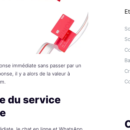
E
So
So
Co
Ba
ponse immédiate sans passer par un
Cr
onse, il y a alors de la valeur à
C
om.
e du service
ne
diate, le chat en ligne et WhatsApp