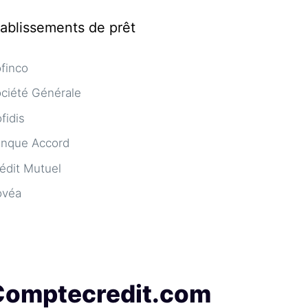
tablissements de prêt
finco
ciété Générale
fidis
nque Accord
édit Mutuel
ovéa
Comptecredit.com