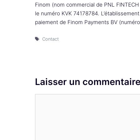
Finom (nom commercial de PNL FINTECH B
le numéro KVK 74178784. L’établissement a
paiement de Finom Payments BV (numéro
Étiquettes
Contact
Laisser un commentair
Commentaire