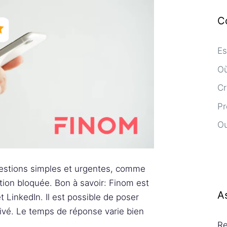
C
Es
Où
Cr
Pr
Ou
estions simples et urgentes, comme
ion bloquée. Bon à savoir: Finom est
A
 LinkedIn. Il est possible de poser
vé. Le temps de réponse varie bien
Re