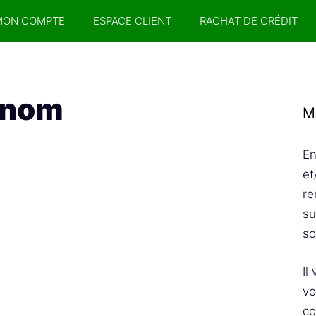
MON COMPTE
ESPACE CLIENT
RACHAT DE CRÉDIT
Finom
M
En
et
re
su
so
Il
vo
co