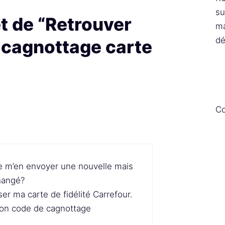
su
et de “Retrouver
ma
dé
 cagnottage carte
Co
de m’en envoyer une nouvelle mais
changé?
iser ma carte de fidélité Carrefour.
son code de cagnottage