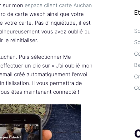
er sur mon
espace client carte Auchan
E
éro de carte waaoh ainsi que votre
 votre carte. Pas d’inquiétude, il est
So
i malheureusement vous avez oublié ou
le réinitialiser.
So
Co
uchan. Puis sélectionner Me
Ba
ffectuer un clic sur « J’ai oublié mon
 email créé automatiquement l’envoi
Cr
itialisation. il vous permettra de
C
vous êtes maintenant connecté !