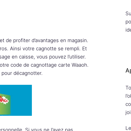
Su
po
id
t de profiter d’avantages en magasin.
os. Ainsi votre cagnotte se rempli. Et
ge en caisse, vous pouvez l’utiliser.
 votre code de cagnottage carte Waaoh.
Ap
 pour décagnotter.
To
l’
co
jo
Le
ersonnelle. Si vous ne l’avez pas