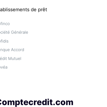
tablissements de prêt
finco
ciété Générale
fidis
nque Accord
édit Mutuel
ovéa
Comptecredit.com