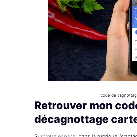
code de cagnottag
Retrouver mon code
décagnottage cart
Sur
votre espace
, dans la rubrique Avantag