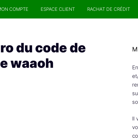
MON COMPTE
ESPACE CLIENT
RACHAT DE CRÉDIT
ro du code de
M
te waaoh
En
et
re
su
so
Il
vo
co