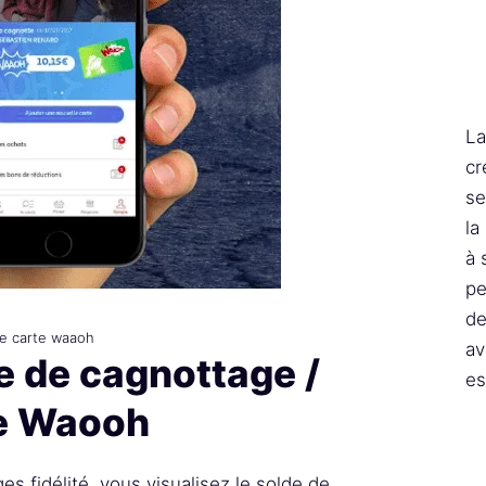
La
cr
se
la
à 
pe
de
e carte waaoh
av
 de cagnottage /
es
e Waooh
es fidélité, vous visualisez le solde de