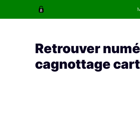
Aller
au
contenu
Retrouver numé
cagnottage car