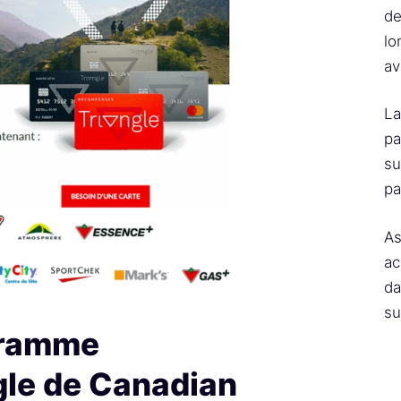
de
lo
av
La
pa
su
pa
As
ac
da
su
gramme
le de Canadian