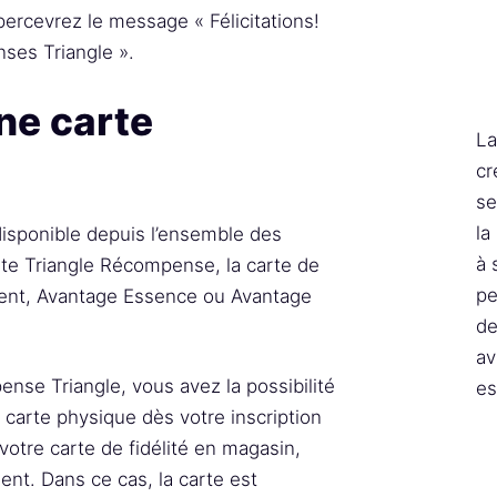
ercevrez le message « Félicitations!
ses Triangle ».
ne carte
La
cr
se
la
sponible depuis l’ensemble des
à 
rte Triangle Récompense, la carte de
pe
rgent, Avantage Essence ou Avantage
de
av
ense Triangle, vous avez la possibilité
es
 carte physique dès votre inscription
 votre carte de fidélité en magasin,
nt. Dans ce cas, la carte est