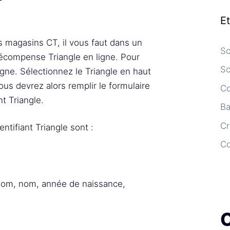
E
 magasins CT, il vous faut dans un
So
écompense Triangle en ligne. Pour
So
igne. Sélectionnez le Triangle en haut
Vous devrez alors remplir le formulaire
Co
nt Triangle.
Ba
Cr
ntifiant Triangle sont :
C
énom, nom, année de naissance,