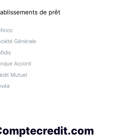
tablissements de prêt
finco
ciété Générale
fidis
nque Accord
édit Mutuel
ovéa
Comptecredit.com