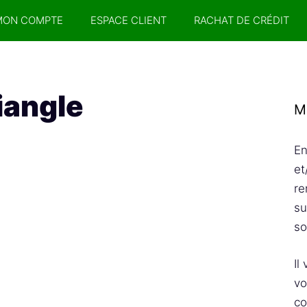
MON COMPTE
ESPACE CLIENT
RACHAT DE CRÉDIT
iangle
M
En
et
re
su
so
Il
vo
co