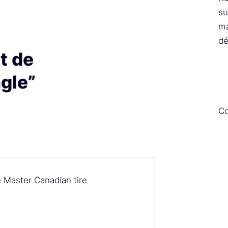
su
ma
dé
t de
gle”
Co
e Master Canadian tire