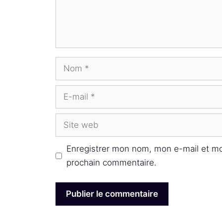
Nom
E-
mail
Site
web
Enregistrer mon nom, mon e-mail et mo
prochain commentaire.