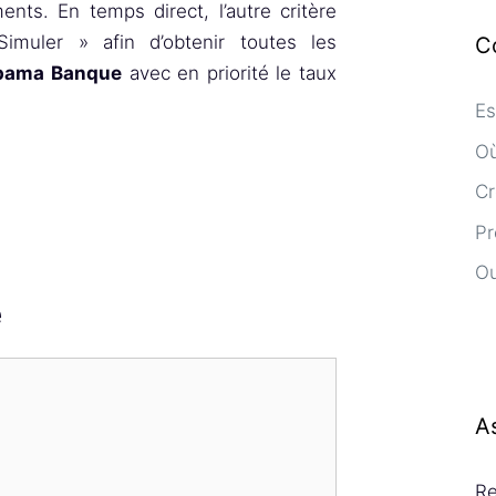
ts. En temps direct, l’autre critère
Simuler » afin d’obtenir toutes les
C
upama Banque
avec en priorité le taux
Es
Où
Cr
Pr
Ou
e
A
Re