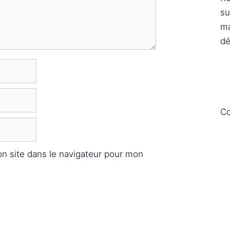
su
ma
dé
Co
n site dans le navigateur pour mon