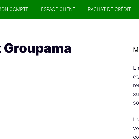
MON COMPTE
ESPACE CLIENT
RACHAT DE CRÉDIT
it Groupama
M
En
et
re
su
so
Il
vo
co