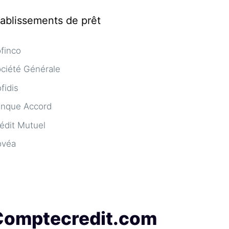
tablissements de prêt
finco
ciété Générale
fidis
nque Accord
édit Mutuel
ovéa
Comptecredit.com