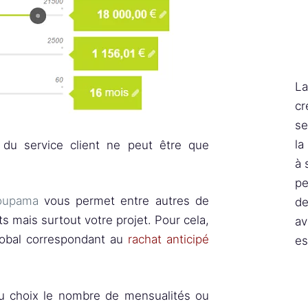
La
cr
se
la
é du service client ne peut être que
à 
pe
roupama
vous permet entre autres de
de
 mais surtout votre projet. Pour cela,
av
global correspondant au
rachat anticipé
es
, au choix le nombre de mensualités ou