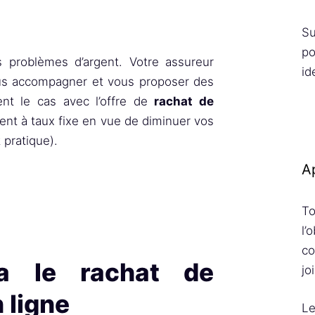
Su
po
es problèmes d’argent. Votre assureur
id
ous accompagner et vous proposer des
ent le cas avec l’offre de
rachat de
ent à taux fixe en vue de diminuer vos
pratique).
Ap
To
l’
co
ia le rachat de
jo
 ligne
Le