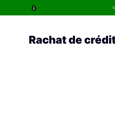
Aller
au
contenu
Rachat de créd