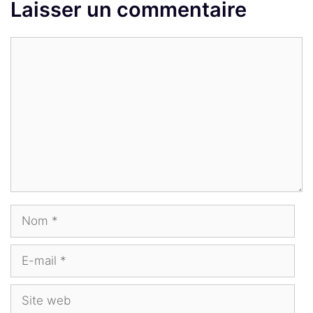
Laisser un commentaire
Commentaire
Nom
E-
mail
Site