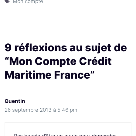
Étiquettes
Mon compte
9 réflexions au sujet de
“Mon Compte Crédit
Maritime France”
Quentin
26 septembre 2013 à 5:46 pm
Pas besoin d’être un marin pour demander