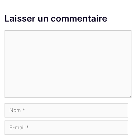
Laisser un commentaire
Commentaire
Nom
E-
mail