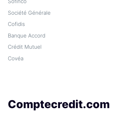
Sofinco
Société Générale
Cofidis
Banque Accord
Crédit Mutuel
Covéa
Comptecredit.com