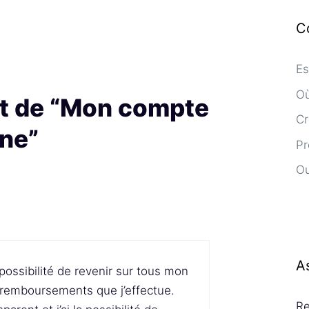
C
Es
Où
jet de “Mon compte
Cr
ne”
Pr
Ou
A
possibilité de revenir sur tous mon
s remboursements que j’effectue.
Re