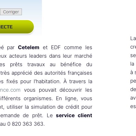
La
cr
réé par
Cetelem
et EDF comme les
se
eux acteurs leaders dans leur marché
la
les prêts travaux au bénéfice du
à 
rès apprécié des autorités françaises
pe
 fixés pour l’habitation. À travers la
de
nce.com
vous pouvait découvrir les
av
différents organismes. En ligne, vous
es
, utiliser la simulation de crédit pour
e demande de prêt. Le
service client
 au 0 820 363 363.