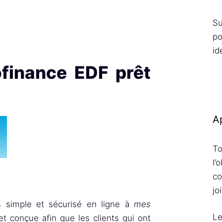
Su
po
id
inance EDF prêt
Ap
To
l’
co
jo
 simple et sécurisé en ligne à
mes
Le
et conçue afin que les clients qui ont