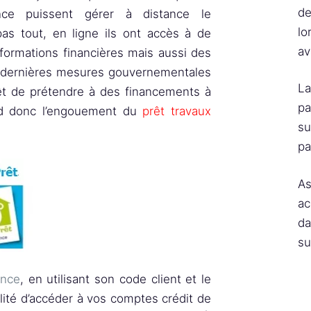
de
ce puissent gérer à distance le
lo
as tout, en ligne ils ont accès à de
av
nformations financières mais aussi des
es dernières mesures gouvernementales
La
êt de prétendre à des financements à
pa
nd donc l’engouement du
prêt travaux
su
pa
As
ac
da
su
ance
, en utilisant son code client et le
lité d’accéder à vos comptes crédit de