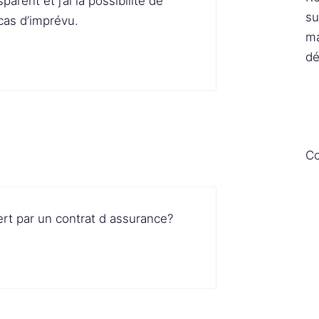
arent et j’ai la possibilité de
su
cas d’imprévu.
ma
dé
Co
t par un contrat d assurance?