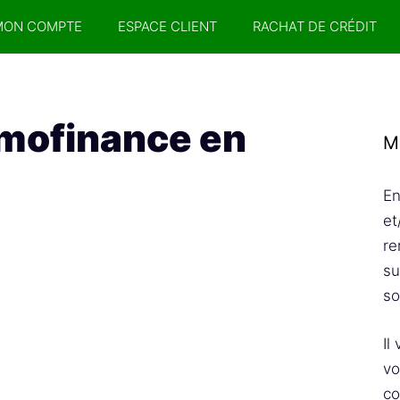
MON COMPTE
ESPACE CLIENT
RACHAT DE CRÉDIT
mofinance en
M
En
et
re
su
so
Il
vo
co