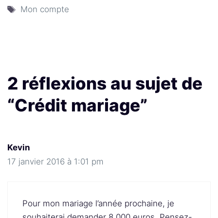
Étiquettes
Mon compte
2 réflexions au sujet de
“Crédit mariage”
Kevin
17 janvier 2016 à 1:01 pm
Pour mon mariage l’année prochaine, je
souhaiterai demander 8 000 euros. Pensez-