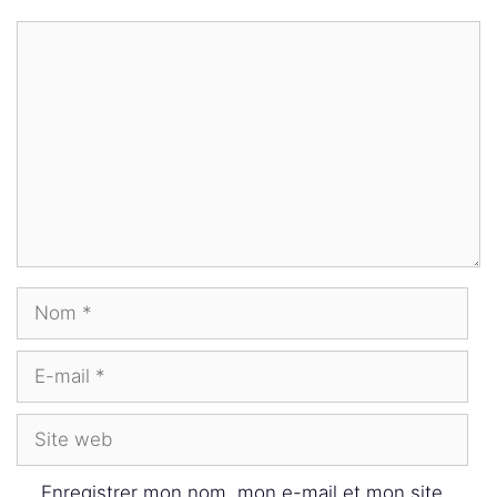
Commentaire
Nom
E-
mail
Site
web
Enregistrer mon nom, mon e-mail et mon site