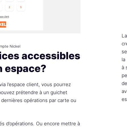
La
cr
ompte Nickel
se
vices accessibles
la
n espace?
à 
pe
de
a l’espace client, vous pourrez
av
pouvez prétendre à un guichet
es
s dernières opérations par carte ou
vés d’opérations. Ou encore mettre à