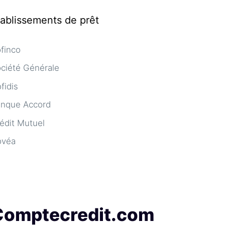
tablissements de prêt
finco
ciété Générale
fidis
nque Accord
édit Mutuel
ovéa
Comptecredit.com