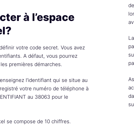
de
ter à l’espace
lo
av
el?
La
pa
 définir votre code secret. Vous avez
su
ntifiants. A défaut, vous pourrez
pa
r les premières démarches.
As
enseignez l’identifiant qui se situe au
ac
nregistré votre numéro de téléphone à
da
IDENTIFIANT au 38063 pour le
su
ckel se compose de 10 chiffres.