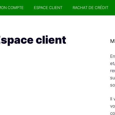
MON COMPTE
ESPACE CLIENT
RACHAT DE CRÉDIT
space client
M
En
et
re
su
so
Il
vo
co