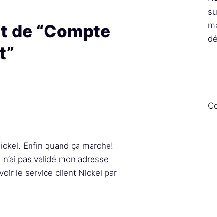
su
ma
et de “Compte
dé
t”
Co
Nickel. Enfin quand ça marche!
 n’ai pas validé mon adresse
oir le service client Nickel par