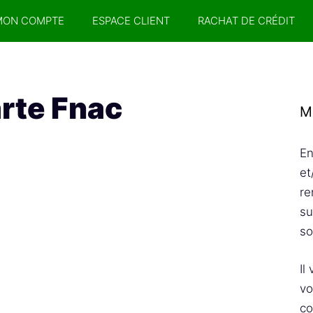
MON COMPTE
ESPACE CLIENT
RACHAT DE CRÉDIT
arte Fnac
M
En
et
re
su
so
Il
vo
co