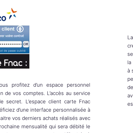
La
cr
se
la
à 
pe
us profitez d’un espace personnel
de
ion de vos comptes. L’accès au service
av
ode secret. L’espace client carte Fnac
es
ficiez d’une interface personnalisée à
itre vos derniers achats réalisés avec
rochaine mensualité qui sera débité le