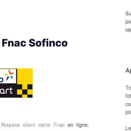
Su
po
id
e Fnac Sofinco
Ap
To
l’
co
jo
l’
espace client carte Fnac
en ligne.
Le