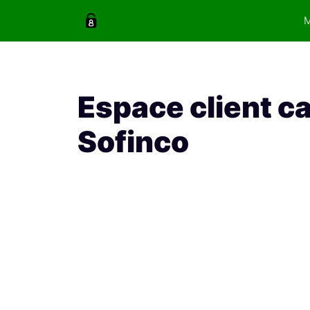
Aller
au
contenu
Espace client c
Sofinco