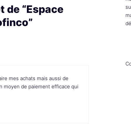
et de “Espace
su
ma
ofinco”
dé
Co
aire mes achats mais aussi de
 Un moyen de paiement efficace qui