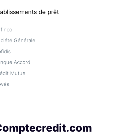
tablissements de prêt
finco
ciété Générale
fidis
nque Accord
édit Mutuel
ovéa
Comptecredit.com