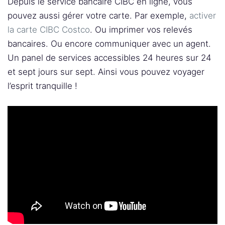
Depuis le service bancaire CIBC en ligne, vous
pouvez aussi gérer votre carte. Par exemple,
activer
la carte CIBC Costco
. Ou imprimer vos relevés
bancaires. Ou encore communiquer avec un agent.
Un panel de services accessibles 24 heures sur 24
et sept jours sur sept. Ainsi vous pouvez voyager
l’esprit tranquille !