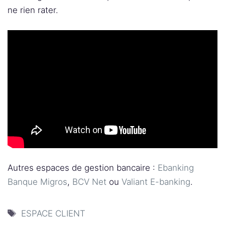
ne rien rater.
Autres espaces de gestion bancaire :
Ebanking
Banque Migros
,
BCV Net
ou
Valiant E-banking
.
Étiquettes
ESPACE CLIENT