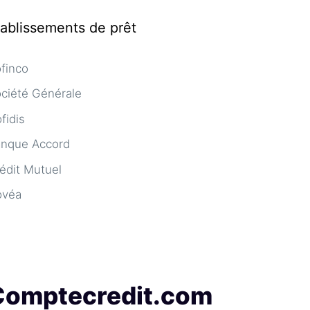
tablissements de prêt
finco
ciété Générale
fidis
nque Accord
édit Mutuel
ovéa
Comptecredit.com