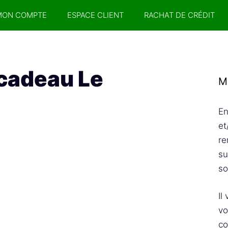
MON COMPTE
ESPACE CLIENT
RACHAT DE CRÉDIT
 cadeau Le
M
En
et
re
su
so
Il
vo
co