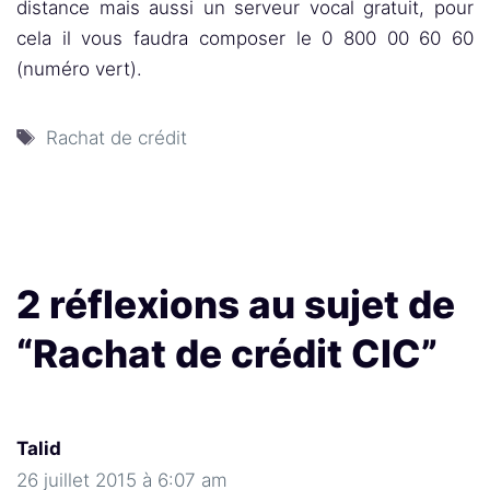
distance mais aussi un serveur vocal gratuit, pour
cela il vous faudra composer le 0 800 00 60 60
(numéro vert).
Étiquettes
Rachat de crédit
2 réflexions au sujet de
“Rachat de crédit CIC”
Talid
26 juillet 2015 à 6:07 am