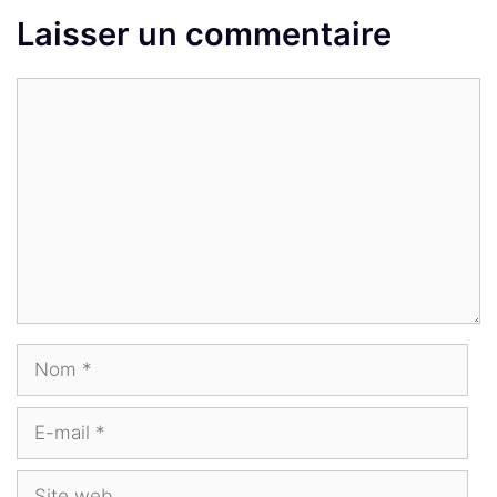
Laisser un commentaire
Commentaire
Nom
E-
mail
Site