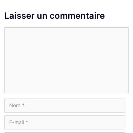
Laisser un commentaire
Commentaire
Nom
E-
mail