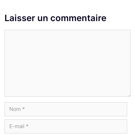
Laisser un commentaire
Commentaire
Nom
E-
mail